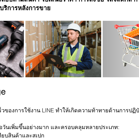
้บริการหลังการขาย
e  
ร็วของการใช้งาน LINE ทำให้เกิดความท้าทายด้านการปฏิบ
วันเพิ่มขึ้นอย่างมาก และครอบคลุมหลายประเภท:
ทียบสินค้าและสเปก