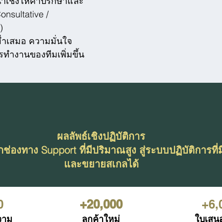
เชิงให้คำปรึกษาและ
onsultative / 
)
่ำเสมอ ความมั่นใจ 
ทำงานของทีมเพิ่มขึ้น
ผลลัพธ์เชิงปฏิบัติการ
่องทาง Support ที่มีปริมาณสูง สู่ระบบปฏิบัติการที่
และขยายสเกลได้
0
+20,000
+6,
วาม
ลูกค้าใหม่
ใบเสน