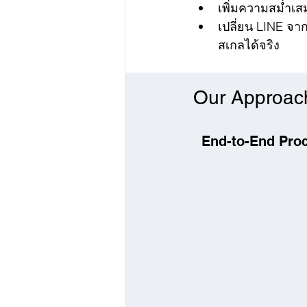
เพิ่มความสม่ำ
เปลี่ยน LINE จา
สเกลได้จริง
Our Approach
End-to-End Pro