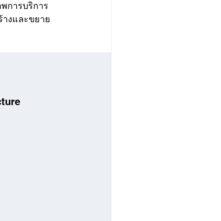
าพการบริการ
งสร้างและขยาย
cture