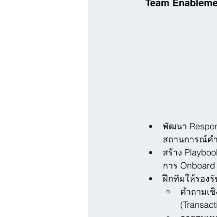
Team Enablemen
พัฒนา Respon
สถานการณ์คำ
สร้าง Playboo
การ Onboard 
ฝึกทีมให้รองรับ
คำถามเชิ
(Transact