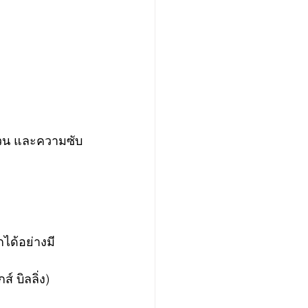
่วน และความซับ
ได้อย่างมี
 บิลลิ่ง)