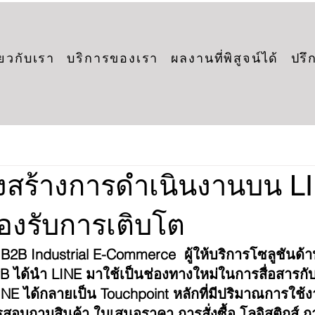
ี่ยวกับเรา
บริการของเรา
ผลงานที่พิสูจน์ได้
ปรึ
งสร้างการดำเนินงานบน LIN
งรับการเติบโต
2B Industrial E-Commerce  ผู้ให้บริการโซลูชันด
 ได้นำ LINE มาใช้เป็นช่องทางใหม่ในการสื่อสารกับล
INE ได้กลายเป็น Touchpoint หลักที่มีปริมาณการใช้ง
สอบถามสินค้า ใบเสนอราคา การสั่งซื้อ โลจิสติกส์ กา