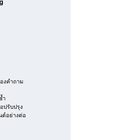
g
ของคำถาม
ซ้ำ
่อปรับปรุง
์อย่างต่อ